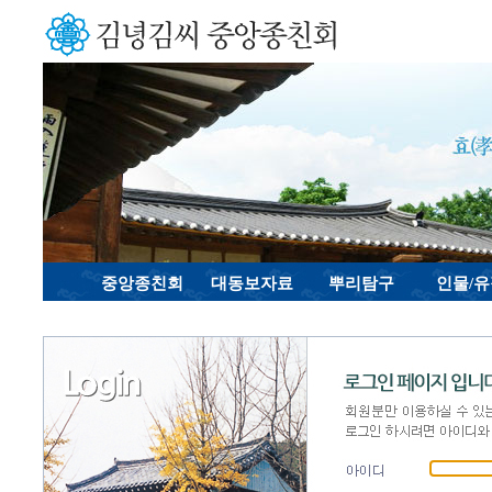
중앙종친회
대동보자료
뿌리탐구
인물/