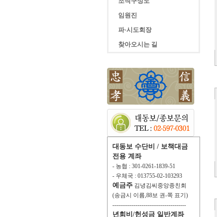
조직구성도
임원진
파·시도회장
찾아오시는 길
대동보 수단비 / 보책대금
전용 계좌
- 농협 : 301-0261-1839-51
- 우체국 : 013755-02-103293
예금주
김녕김씨중앙종친회
(송금시 이름,88보 권-쪽 표기)
--------------------------------------
년회비/헌성금 일반계좌