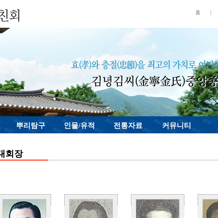
홈
|
료
뿌리탐구
인물/유적
전통자료
커뮤니티
대회장