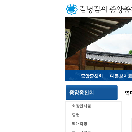
중앙종친회
대동보자
역
회장인사말
종헌
역대회장