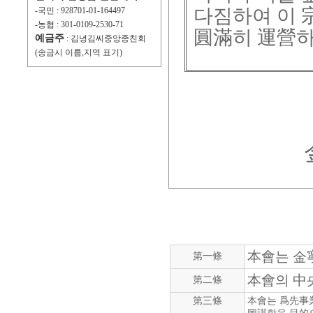
다짐하여 이 
-국민 : 928701-01-164497
-농협 : 301-0109-2530-71
圓滿히 運營하
예금주
: 김녕김씨중앙종친회
(송금시 이름,지역 표기)
本會는 金
第一條
本會의 中
第二條
第三條
本會는 爲先事