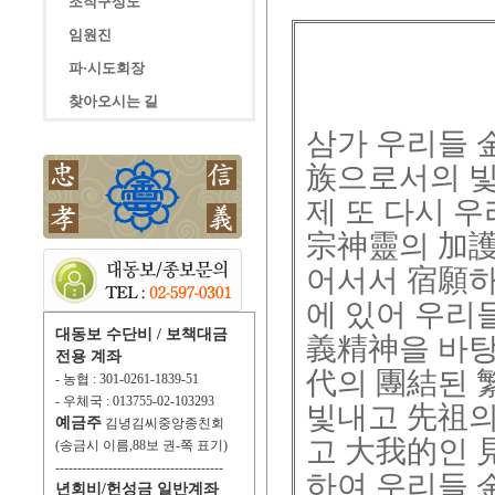
조직구성도
임원진
파·시도회장
찾아오시는 길
삼가 우리들 
族으로서의 빛
제 또 다시 
宗神靈의 加護
어서서 宿願하
에 있어 우리
대동보 수단비 / 보책대금
義精神을 바탕
전용 계좌
代의 團結된 
- 농협 : 301-0261-1839-51
- 우체국 : 013755-02-103293
빛내고 先祖의
예금주
김녕김씨중앙종친회
고 大我的인 
(송금시 이름,88보 권-쪽 표기)
--------------------------------------
하여 우리들 
년회비/헌성금 일반계좌