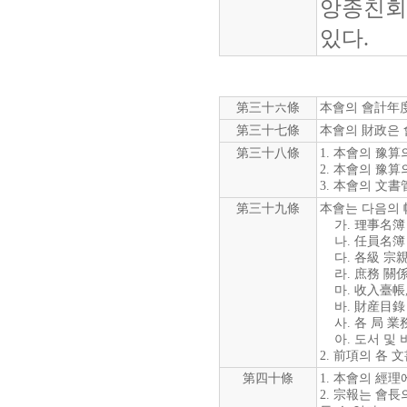
앙종친회
있다.
第三十六條
本會의 會計年度
第三十七條
本會의 財政은 
第三十八條
1. 本會의 豫
2. 本會의 豫
3. 本會의 文
第三十九條
本會는 다음의 
가. 理事名簿
나. 任員名簿
다. 各級 宗
라. 庶務 關
마. 收入臺帳,
바. 財産目錄
사. 各 局 業
아. 도서 및 
2. 前項의 各
第四十條
1. 本會의 經
2. 宗報는 會