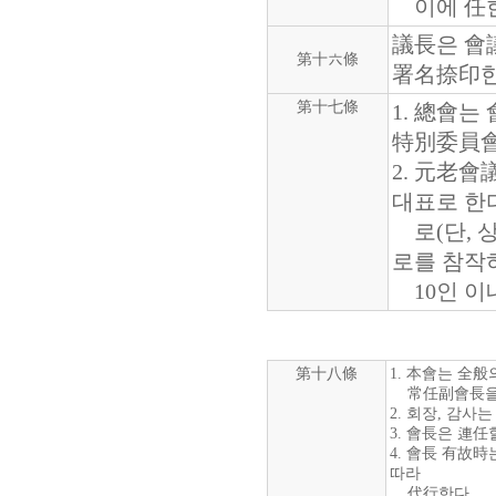
이에 任한
議長은 會
第十六條
署名捺印한
第十七條
1. 總會
特別委員會
2. 元老會
대표로 한
로(단, 
로를 참작
10인 이내
第十八條
1. 本會는 全般
常任副會長을 包
2. 회장, 감
3. 會長은 連任
4. 會長 有故
따라
代行한다.