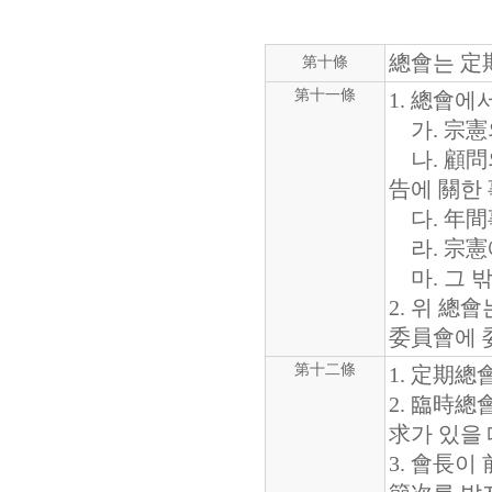
總會는 定
第十條
第十一條
1. 總會
가. 宗憲
나. 顧問의
告에 關한
다. 年間
라. 宗憲
마. 그 
2. 위 總
委員會에 
第十二條
1. 定期總
2. 臨時
求가 있을 
3. 會長이