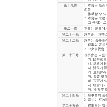
第十九條
1. 本會는 最
名을
推戴할 수 있다
2. 本會는 宗
그 任期는 二年
第二十條
本會는 總會에서
第二十一條
理事會는 理事로
第二十二條
理事는 會長團이
1. 理事의 定員은
2. 中央宗親會
第二十三條
理事會는 다음의
가. 臨時總會
나. 總會에 
다. 獎學에 關
라. 遺蹟保存 
마. 會費 및 
바. 宗憲에 依
사. 總會에서
아. 其他 本
第二十四條
1. 理事會의 
2. 議長이 有
第二十五條
1. 理事會는 議