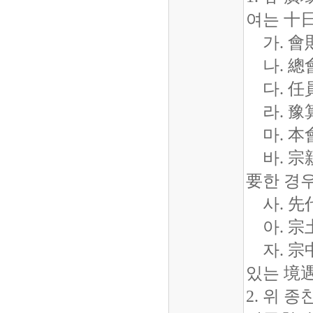
여는 十
가. 會
나. 總
다. 任
라. 豫算
마. 本
바. 宗親
要한 경
사. 先代
아. 宗
자. 宗
있는 境
2. 위 