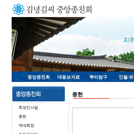
중앙종친회
대동보자료
뿌리탐구
인물/
종헌
회장인사말
종헌
역대회장