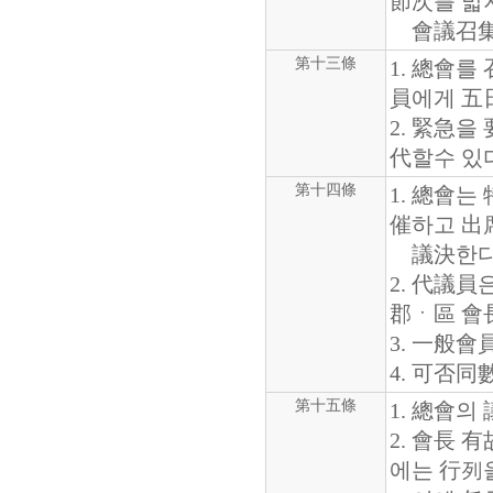
節次를 밟
會議召集要
第十三條
1. 總會
員에게 五
2. 緊急
代할수 있
第十四條
1. 總會
催하고 出
議決한다
2. 代議員
郡ㆍ區 會長
3. 一般會
4. 可否同
第十五條
1. 總會의
2. 會長
에는 行列