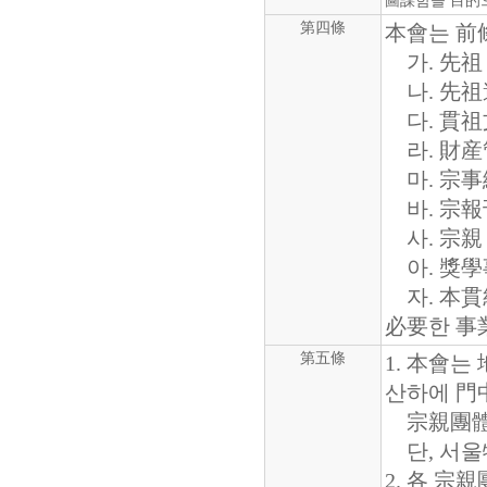
圖謀함을 目的으
第四條
本會는 前
가. 先祖
나. 先祖
다. 貫祖
라. 財産
마. 宗事
바. 宗報
사. 宗親
아. 獎學
자. 本貫
必要한 事
第五條
1. 本會
산하에 門
宗親團體를
단, 서울
2. 各 