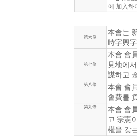
에 加入하
本會는 
第六條
時字興字
本會 會
見地에서
第七條
謀하고 
第八條
本會 會
會費를 
第九條
本會 會員
고 宗憲이
權을 갖는