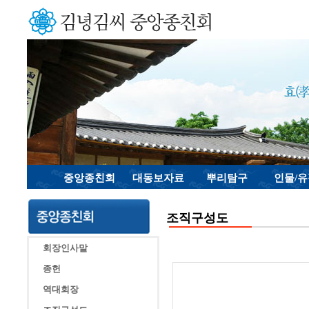
중앙종친회
대동보자료
뿌리탐구
인물/
조직구성도
회장인사말
종헌
역대회장