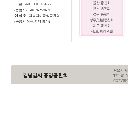
-국민 : 928701-01-164497
-농협 : 301-0109-2530-71
예금주
: 김녕김씨중앙종친회
(송금시 이름,지역 표기)
서울시 서
김녕김씨 중앙종친회
TEL: 02-5
COPYRI