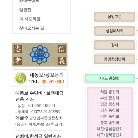
조직구성도
임원진
파·시도회장
찾아오시는 길
대동보 수단비 / 보책대금
전용 계좌
- 농협 : 301-0261-1839-51
- 우체국 : 013755-02-103293
예금주
김녕김씨중앙종친회
(송금시 이름,88보 권-쪽 표기)
--------------------------------------
년회비/헌성금 일반계좌