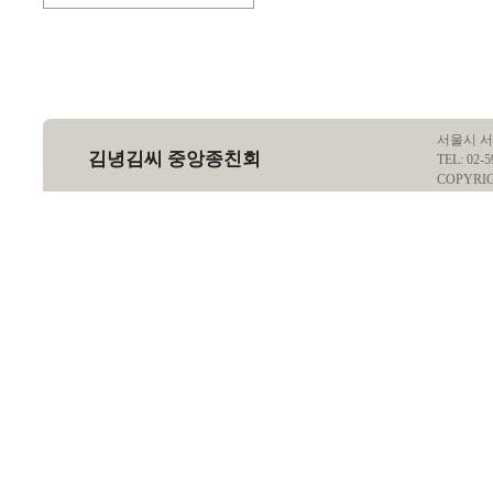
서울시 서
김녕김씨 중앙종친회
TEL: 02-5
COPYRI