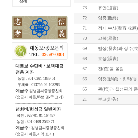
상례
73
유언(遺言)
72
임종(臨終)
71
정제 수시(整齊 收屍)
70
고복(皐復)
69
발상(發喪)과 상주(喪
68
호상(護喪)
대동보 수단비 / 보책대금
67
전(奠)을 올림
전용 계좌
- 농협 : 301-0261-1839-51
66
영정(影幀)ㆍ향탁(香
- 우체국 : 013755-02-103293
65
관(棺)과 칠성판의 
예금주
김녕김씨중앙종친회
(송금시 이름,88보 권-쪽 표기)
21
부고(訃告)
--------------------------------------
년회비/헌성금 일반계좌
-국민 : 928701-01-164497
-농협 : 301-0109-2530-71
예금주
: 김녕김씨중앙종친회
(송금시 이름,지역 표기)