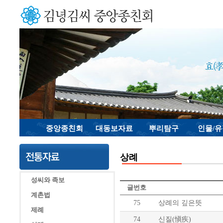
중앙종친회
대동보자료
뿌리탐구
인물/
상례
성씨와 족보
글번호
계촌법
75
상례의 깊은뜻
제례
74
신질(愼疾)