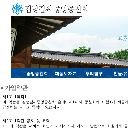
중앙종친회
대동보자료
뿌리탐구
인물/
● 가입약관