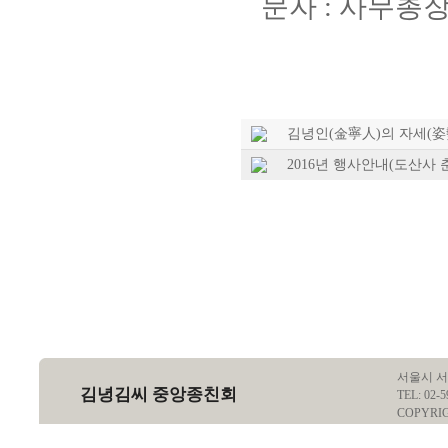
문자 : 사무총장 
김녕인(金寧人)의 자세(姿
2016년 행사안내(도산사 
서울시 서
김녕김씨 중앙종친회
TEL: 02-5
COPYRI