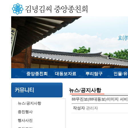
중앙종친회
대동보자료
뿌리탐구
인물/
뉴스/공지사항
88무진보(88대동보)이미지 서비
뉴스/공지사항
작성자
관리자
종친행사
행사사진