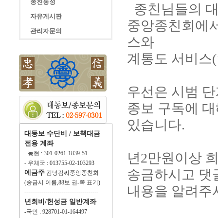
종친동정
종친님들의 대
자유게시판
중앙종친회에서는
관리자문의
스와
계통도 서비스(
우선은 시범 
종보 구독에 대
있습니다.
대동보 수단비 / 보책대금
전용 계좌
- 농협 : 301-0261-1839-51
년2만원이상 
- 우체국 : 013755-02-103293
송금하시고 댓
예금주
김녕김씨중앙종친회
(송금시 이름,88보 권-쪽 표기)
내용을 알려주시
--------------------------------------
년회비/헌성금 일반계좌
-국민 : 928701-01-164497