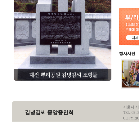
행사사진
서울시 서
김녕김씨 중앙종친회
TEL: 02-5
COPYRI