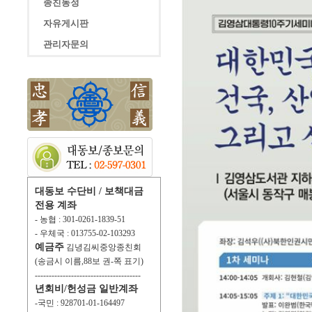
종친동정
자유게시판
관리자문의
대동보 수단비 / 보책대금
전용 계좌
- 농협 : 301-0261-1839-51
- 우체국 : 013755-02-103293
예금주
김녕김씨중앙종친회
(송금시 이름,88보 권-쪽 표기)
--------------------------------------
년회비/헌성금 일반계좌
-국민 : 928701-01-164497