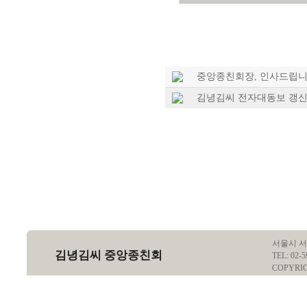
중앙종친회장, 인사드립니
김녕김씨 전자대동보 갱신 안내
서울시 서
김녕김씨 중앙종친회
TEL: 02-5
COPYRI