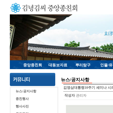
중앙종친회
대동보자료
뿌리탐구
인물/
뉴스/공지사항
김영삼대통령10주기 세미나 시리즈(6
뉴스/공지사항
작성자
관리자
종친행사
행사사진