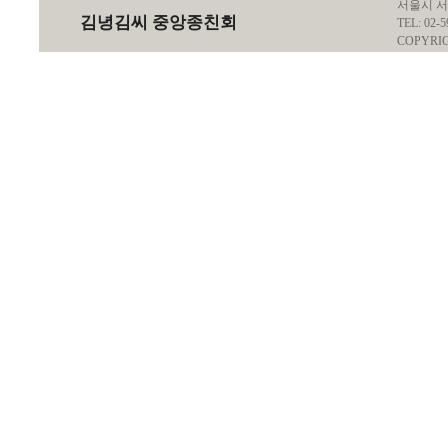
서울시 서
김녕김씨 중앙종친회
TEL: 02-5
COPYRI