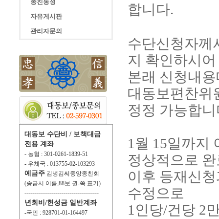
종친동정
합니다.
자유게시판
관리자문의
수단신청자께서
지 확인하시어
본래 신청내용
대동보편찬위원
정정 가능합니
대동보 수단비 / 보책대금
1월 15일까지
전용 계좌
- 농협 : 301-0261-1839-51
정상적으로 완
- 우체국 : 013755-02-103293
이후 등재신청
예금주
김녕김씨중앙종친회
(송금시 이름,88보 권-쪽 표기)
수정으로
--------------------------------------
년회비/헌성금 일반계좌
1인당/건당 2
-국민 : 928701-01-164497