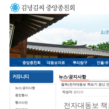
중앙종친회
대동보자료
뿌리탐구
인물/
뉴스/공지사항
필독)전자대동보 책보기 갱신 안내(
뉴스/공지사항
작성자
관리자
종친행사
행사사진
전자대동보 책